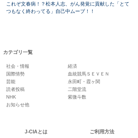
これぞ文春病！？松本人志、がん発覚に貢献した「とて
つもなく終わってる」自己中ムーブ！！
カテゴリ一覧
社会・情報
経済
国際情勢
血統競馬ＳＥＶＥＮ
芸能
永田町・霞ヶ関
読者投稿
二階堂流
NHK
紫微斗数
お知らせ他
J-CIAとは
ご利用方法