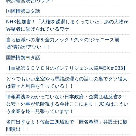
表済経営統合のウラ！
国際情勢ヨタ話
NHK性加害！「人権を蹂躙しまくっていた」あの大物が
容疑者に挙げられているワケ
自ら破滅への扉を全力ノック！久々の“ジャニーズ崩
壊”情報がアツい！！
国際情勢ヨタ話
【血統師ＳＥＶＥＮのインテリジェンス競馬EX＃033】
どうでもいい皇室やら馬詰総理らの話しの裏でクソ役人
は着々と利権を作っている！！
情報漏洩をわかっていない日本政府・企業は猛反省を！
公安・外事が危険視する会社ここにあり！JCIAはこうい
う企業を逐一見張っています！
名前出すなよ！佐藤二朗騒動で「匿名希望」弁護士に疑
問噴出！！