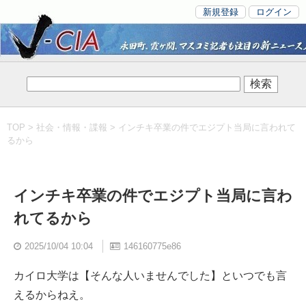
新規登録
ログイン
TOP
>
社会・情報・諜報
> インチキ卒業の件でエジプト当局に言われて
るから
インチキ卒業の件でエジプト当局に言わ
れてるから
2025/10/04 10:04
146160775e86
カイロ大学は【そんな人いませんでした】といつでも言
えるからねえ。