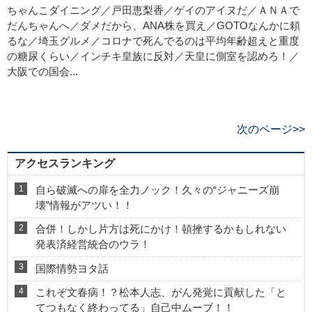
ちゃんこダイニング／戸田恵梨香／ゲイのアイヌだ／ＡＮＡで
だんちゃんへ／ダメだから、ANA株を買え／GOTOなんかに頼
るな／埼玉グルメ／コロナで死んでるのは平均年齢超えと重度
の糖尿くらい／インチキ皇族に反対／天皇に側室を認めろ！／
大阪での国会...
次のページ>>
アクセスランキング
自ら破滅への扉を全力ノック！久々の“ジャニーズ崩
壊”情報がアツい！！
合併！しかし片方は死にかけ！頓挫するかもしれない
発表済経営統合のウラ！
国際情勢ヨタ話
これぞ文春病！？松本人志、がん発覚に貢献した「と
てつもなく終わってる」自己中ムーブ！！