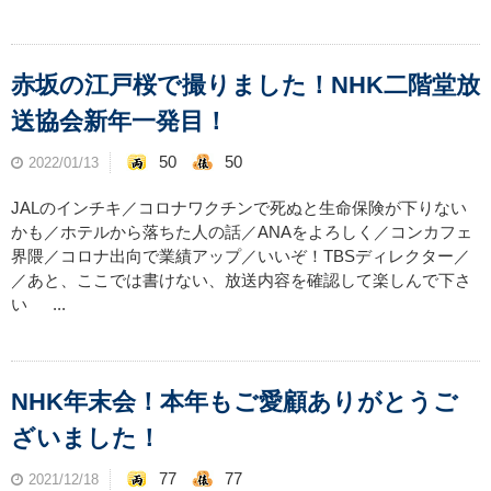
赤坂の江戸桜で撮りました！NHK二階堂放
送協会新年一発目！
50
50
2022/01/13
JALのインチキ／コロナワクチンで死ぬと生命保険が下りない
かも／ホテルから落ちた人の話／ANAをよろしく／コンカフェ
界隈／コロナ出向で業績アップ／いいぞ！TBSディレクター／
／あと、ここでは書けない、放送内容を確認して楽しんで下さ
い ...
NHK年末会！本年もご愛顧ありがとうご
ざいました！
77
77
2021/12/18