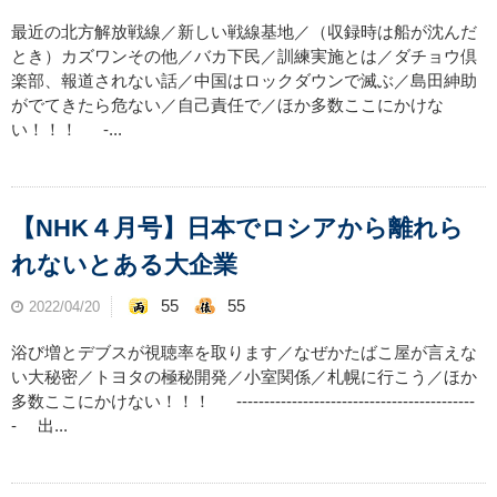
最近の北方解放戦線／新しい戦線基地／（収録時は船が沈んだ
とき）カズワンその他／バカ下民／訓練実施とは／ダチョウ倶
楽部、報道されない話／中国はロックダウンで滅ぶ／島田紳助
がでてきたら危ない／自己責任で／ほか多数ここにかけな
い！！！ -...
【NHK４月号】日本でロシアから離れら
れないとある大企業
55
55
2022/04/20
浴び増とデブスが視聴率を取ります／なぜかたばこ屋が言えな
い大秘密／トヨタの極秘開発／小室関係／札幌に行こう／ほか
多数ここにかけない！！！ -------------------------------------------
- 出...