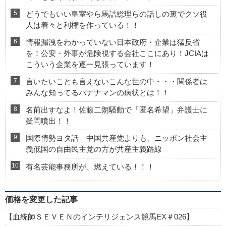
どうでもいい皇室やら馬詰総理らの話しの裏でクソ役
人は着々と利権を作っている！！
情報漏洩をわかっていない日本政府・企業は猛反省
を！公安・外事が危険視する会社ここにあり！JCIAは
こういう企業を逐一見張っています！
言いたいことも言えないこんな世の中・・・関係者は
みんな知ってるバナナマンの病状とは！！
名前出すなよ！佐藤二朗騒動で「匿名希望」弁護士に
疑問噴出！！
国際情勢ヨタ話 中国共産党よりも、ニッポン社会主
義低国の自由民主党の方が共産主義路線
有名芸能事務所が、燃えている！！！
価格を変更した記事
【血統師ＳＥＶＥＮのインテリジェンス競馬EX＃026】