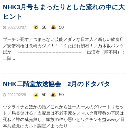
NHK3月号もまったりとした流れの中に大
ヒント
50
50
2022/03/07
プーチン死す／つまらない芸能／ダメな日本人／新しい飲食店
／安倍利権は長崎カジノ！！！くたばれ初村！／乃木坂パンツ
ほか -------------------------------------------- 出演者（順不同）：
二階...
NHK二階堂放送協会 2月のドタバタ
50
50
2022/02/28
ウクライナとほかの話／これからは一人一人のグレートリセッ
ト／局長儲ける／支配層は不老不死を／マスク真理教の下民は
死ね／神の威光無し／家族の仲が悪いとワクチン有益www／日
本共産党はカルト認定／まったり ---------------...