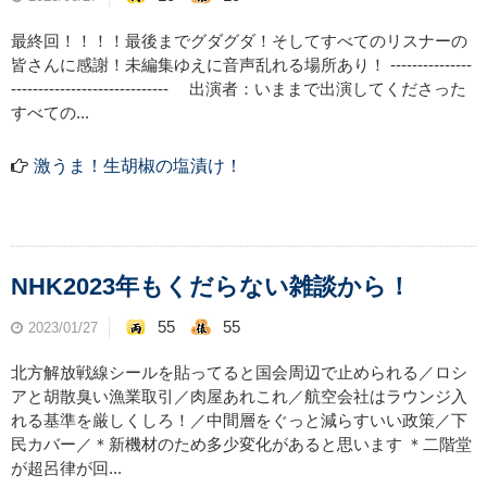
最終回！！！！最後までグダグダ！そしてすべてのリスナーの
皆さんに感謝！未編集ゆえに音声乱れる場所あり！ ---------------
----------------------------- 出演者：いままで出演してくださった
すべての...
激うま！生胡椒の塩漬け！
NHK2023年もくだらない雑談から！
55
55
2023/01/27
北方解放戦線シールを貼ってると国会周辺で止められる／ロシ
アと胡散臭い漁業取引／肉屋あれこれ／航空会社はラウンジ入
れる基準を厳しくしろ！／中間層をぐっと減らすいい政策／下
民カバー／＊新機材のため多少変化があると思います ＊二階堂
が超呂律が回...