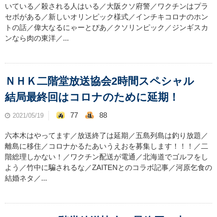
いている／殺される人はいる／大阪クソ府警／ワクチンはプラ
セボがある／新しいオリンピック様式／インチキコロナのホン
トの話／偉大なるにゃーとぴあ／クソリンピック／ジンギスカ
ンなら肉の東洋／...
ＮＨＫ二階堂放送協会2時間スペシャル
結局最終回はコロナのために延期！
77
88
2021/05/19
六本木はやってます／放送終了は延期／五島列島は釣り放題／
離島に移住／コロナかるたあいうえおを募集します！！！／二
階総理しかない！／ワクチン配送が電通／北海道でゴルフをし
よう／竹中に騙されるな／ZAITENとのコラボ記事／河原乞食の
結婚ネタ／...