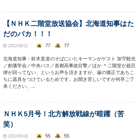
【ＮＨＫ二階堂放送協会】北海道知事はた
だのバカ！！！
77
77
2022/06/21
北海道知事・鈴木直道のそばにいたキーマンがゲスト 加守観光
／創価学会／中央バス／首都高事故目撃／ほか ＊二階堂が超呂
律が回ってない、というお声を頂きますが、歯の矯正であちこ
ちに器具をつけているためです。お聞き苦しいですが何卒ご了
承ください。...
ＮＨＫ5月号！北方解放戦線が暗躍（苦
笑）
55
55
2022/05/26