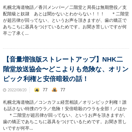
札幌北海道物語／香川メンバー／二階堂と局長は無期懲役／支
配階級と奴隷 あとは聞かないとわからない！！！ ＊二階堂
が超呂律が回ってない、というお声を頂きますが、歯の矯正で
あちこちに器具をつけているためです。お聞き苦しいですが何
卒ご了承く...
【音量増強版ストレートアップ】NHK二
階堂放送協会〜どこよりも危険な、オリン
ピック利権と安倍暗殺の話！
77
77
2022/08/20
札幌北海道物語／コンカフェ経営相談／オリンピック利権！誰
も話さない特捜のウラ／危険！安倍暗殺のウラを全部！／ほか
＊二階堂が超呂律が回ってない、というお声を頂きますが、
歯の矯正であちこちに器具をつけているためです。お聞き苦し
いですが何卒...