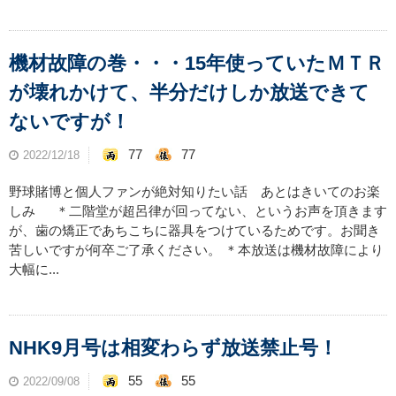
機材故障の巻・・・15年使っていたＭＴＲ
が壊れかけて、半分だけしか放送できて
ないですが！
77
77
2022/12/18
野球賭博と個人ファンが絶対知りたい話 あとはきいてのお楽
しみ ＊二階堂が超呂律が回ってない、というお声を頂きます
が、歯の矯正であちこちに器具をつけているためです。お聞き
苦しいですが何卒ご了承ください。 ＊本放送は機材故障により
大幅に...
NHK9月号は相変わらず放送禁止号！
55
55
2022/09/08