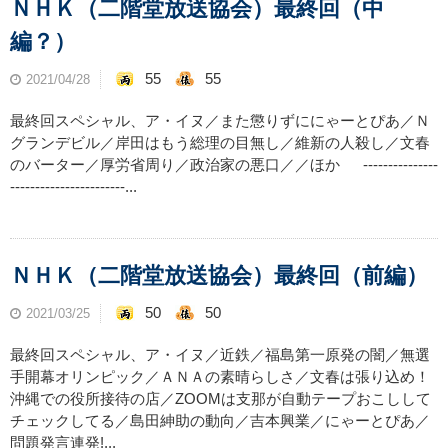
ＮＨＫ（二階堂放送協会）最終回（中
編？）
55
55
2021/04/28
最終回スペシャル、ア・イヌ／また懲りずににゃーとぴあ／Ｎ
グランデビル／岸田はもう総理の目無し／維新の人殺し／文春
のバーター／厚労省周り／政治家の悪口／／ほか ---------------
-----------------------...
ＮＨＫ（二階堂放送協会）最終回（前編）
50
50
2021/03/25
最終回スペシャル、ア・イヌ／近鉄／福島第一原発の闇／無選
手開幕オリンピック／ＡＮＡの素晴らしさ／文春は張り込め！
沖縄での役所接待の店／ZOOMは支那が自動テープおこしして
チェックしてる／島田紳助の動向／吉本興業／にゃーとぴあ／
問題発言連発!...