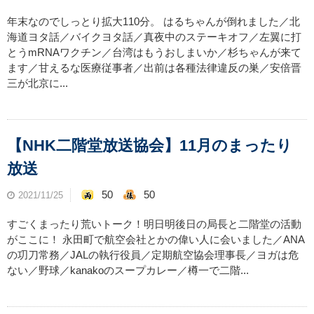
年末なのでしっとり拡大110分。 はるちゃんが倒れました／北
海道ヨタ話／バイクヨタ話／真夜中のステーキオフ／左翼に打
とうmRNAワクチン／台湾はもうおしまいか／杉ちゃんが来て
ます／甘えるな医療従事者／出前は各種法律違反の巣／安倍晋
三が北京に...
【NHK二階堂放送協会】11月のまったり
放送
50
50
2021/11/25
すごくまったり荒いトーク！明日明後日の局長と二階堂の活動
がここに！ 永田町で航空会社とかの偉い人に会いました／ANA
の㓛刀常務／JALの執行役員／定期航空協会理事長／ヨガは危
ない／野球／kanakoのスープカレー／樽一で二階...