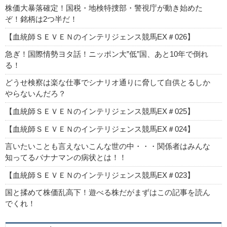
株価大暴落確定！国税・地検特捜部・警視庁が動き始めた
ぞ！銘柄は2つ半だ！
【血統師ＳＥＶＥＮのインテリジェンス競馬EX＃026】
急ぎ！国際情勢ヨタ話！ニッポン大”低”国、あと10年で倒れ
る！
どうせ検察は楽な仕事でシナリオ通りに脅して自供とるしか
やらないんだろ？
【血統師ＳＥＶＥＮのインテリジェンス競馬EX＃025】
【血統師ＳＥＶＥＮのインテリジェンス競馬EX＃024】
言いたいことも言えないこんな世の中・・・関係者はみんな
知ってるバナナマンの病状とは！！
【血統師ＳＥＶＥＮのインテリジェンス競馬EX＃023】
国と揉めて株価乱高下！遊べる株だがまずはこの記事を読ん
でくれ！