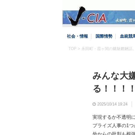
社会・情報
国際情勢
血統競
TOP
>
永田町・霞ヶ関の魑魅魍魎話
みんな大
る！！！
2025/10/14 19:24
実現するか不透明
プライズ人事の1
外からの批判も根