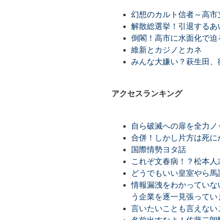
幻想のカルト信者～高市
解散総選挙！引退するあ
倒閣！高市に水面化で迫
維新とカジノとカネ
みんな大嫌い？萩生田、
アクセスランキング
自ら破滅への扉を全力ノ
合併！しかし片方は死に
国際情勢ヨタ話
これぞ文春病！？松本人
どうでもいい皇室やら馬
情報漏洩をわかっていな
う企業を逐一見張ってい
言いたいことも言えない