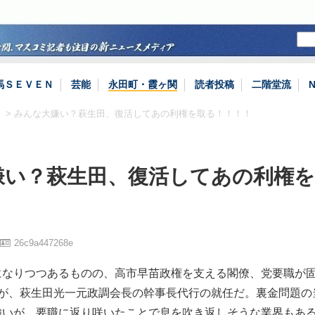
馬ＳＥＶＥＮ
芸能
永田町・霞ヶ関
読者投稿
二階堂流
。
> みんな大嫌い？萩生田、復活してあの利権を取る！！！！
嫌い？萩生田、復活してあの利権を
！
26c9a447268e
になりつつあるものの、高市早苗政権を支える閣僚、党要職が
つが、萩生田光一元政調会長の幹事長代行の就任だ。裏金問題の
強いが、要職に返り咲いたことで息を吹き返しそうな業界もあ