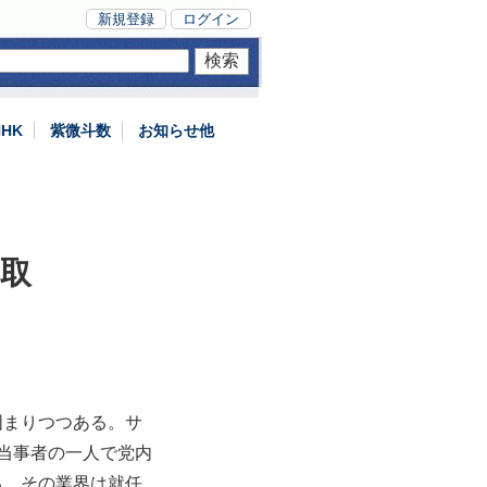
新規登録
ログイン
NHK
紫微斗数
お知らせ他
取
固まりつつある。サ
当事者の一人で党内
る。その業界は就任