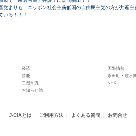
騒動で「匿名希望」弁護士に疑問噴出！！
産党よりも、ニッポン社会主義低国の自由民主党の方が共産主
ている！！！
経済
国際情勢
芸能
永田町・霞ヶ
二階堂流
NHK
お知らせ他
J-CIAとは
ご利用方法
よくある質問
お問合せ