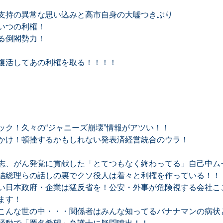
支持の異常な思い込みと高市自身の大嘘つきぶり
いつの利権！
る倒閣勢力！
復活してあの利権を取る！！！！
ック！久々の“ジャニーズ崩壊”情報がアツい！！
かけ！頓挫するかもしれない発表済経営統合のウラ！
志、がん発覚に貢献した「とてつもなく終わってる」自己中ム
詰総理らの話しの裏でクソ役人は着々と利権を作っている！！
い日本政府・企業は猛反省を！公安・外事が危険視する会社ここ
ます！
こんな世の中・・・関係者はみんな知ってるバナナマンの病状