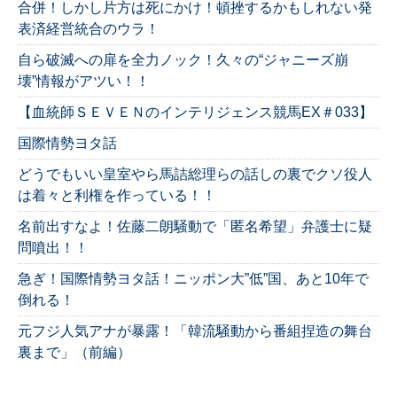
合併！しかし片方は死にかけ！頓挫するかもしれない発
表済経営統合のウラ！
自ら破滅への扉を全力ノック！久々の“ジャニーズ崩
壊”情報がアツい！！
【血統師ＳＥＶＥＮのインテリジェンス競馬EX＃033】
国際情勢ヨタ話
どうでもいい皇室やら馬詰総理らの話しの裏でクソ役人
は着々と利権を作っている！！
名前出すなよ！佐藤二朗騒動で「匿名希望」弁護士に疑
問噴出！！
急ぎ！国際情勢ヨタ話！ニッポン大”低”国、あと10年で
倒れる！
元フジ人気アナが暴露！「韓流騒動から番組捏造の舞台
裏まで」（前編）