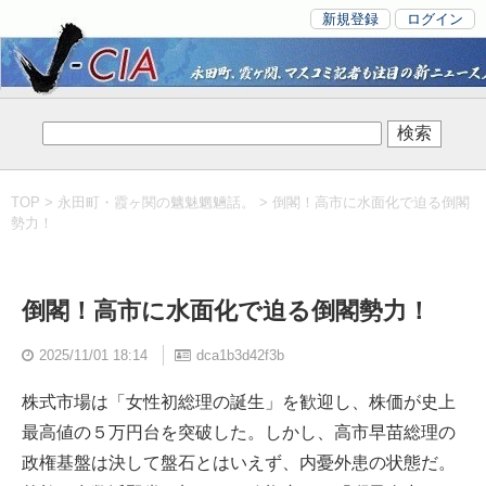
新規登録
ログイン
TOP
>
永田町・霞ヶ関の魑魅魍魎話。
> 倒閣！高市に水面化で迫る倒閣
勢力！
倒閣！高市に水面化で迫る倒閣勢力！
2025/11/01 18:14
dca1b3d42f3b
株式市場は「女性初総理の誕生」を歓迎し、株価が史上
最高値の５万円台を突破した。しかし、高市早苗総理の
政権基盤は決して盤石とはいえず、内憂外患の状態だ。