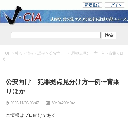
新規登録
ログイン
TOP
>
社会・情報・諜報
> 公安向け 犯罪拠点見分け方一例〜背乗りほ
か
公安向け 犯罪拠点見分け方一例〜背乗
りほか
2025/11/06 03:47
89c04200e04c
本情報はプロ向けである