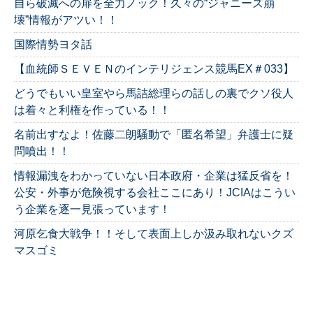
自ら破滅への扉を全力ノック！久々の“ジャニーズ崩
壊”情報がアツい！！
国際情勢ヨタ話
【血統師ＳＥＶＥＮのインテリジェンス競馬EX＃033】
どうでもいい皇室やら馬詰総理らの話しの裏でクソ役人
は着々と利権を作っている！！
名前出すなよ！佐藤二朗騒動で「匿名希望」弁護士に疑
問噴出！！
情報漏洩をわかっていない日本政府・企業は猛反省を！
公安・外事が危険視する会社ここにあり！JCIAはこうい
う企業を逐一見張っています！
河原乞食大戦争！！そして表面上しか汲み取れないクズ
マスゴミ