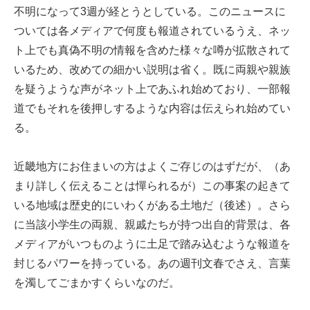
不明になって3週が経とうとしている。このニュースに
ついては各メディアで何度も報道されているうえ、ネッ
ト上でも真偽不明の情報を含めた様々な噂が拡散されて
いるため、改めての細かい説明は省く。既に両親や親族
を疑うような声がネット上であふれ始めており、一部報
道でもそれを後押しするような内容は伝えられ始めてい
る。
近畿地方にお住まいの方はよくご存じのはずだが、（あ
まり詳しく伝えることは憚られるが）この事案の起きて
いる地域は歴史的にいわくがある土地だ（後述）。さら
に当該小学生の両親、親戚たちが持つ出自的背景は、各
メディアがいつものように土足で踏み込むような報道を
封じるパワーを持っている。あの週刊文春でさえ、言葉
を濁してごまかすくらいなのだ。