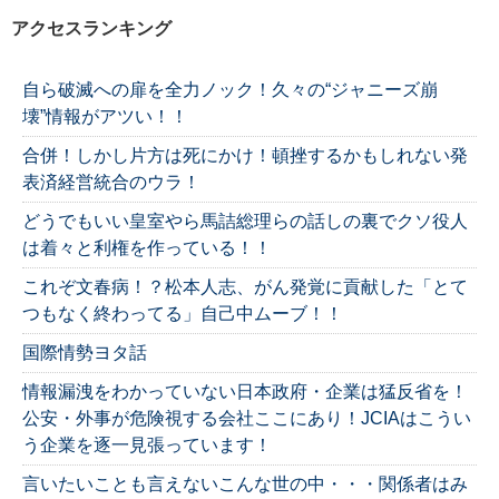
アクセスランキング
自ら破滅への扉を全力ノック！久々の“ジャニーズ崩
壊”情報がアツい！！
合併！しかし片方は死にかけ！頓挫するかもしれない発
表済経営統合のウラ！
どうでもいい皇室やら馬詰総理らの話しの裏でクソ役人
は着々と利権を作っている！！
これぞ文春病！？松本人志、がん発覚に貢献した「とて
つもなく終わってる」自己中ムーブ！！
国際情勢ヨタ話
情報漏洩をわかっていない日本政府・企業は猛反省を！
公安・外事が危険視する会社ここにあり！JCIAはこうい
う企業を逐一見張っています！
言いたいことも言えないこんな世の中・・・関係者はみ