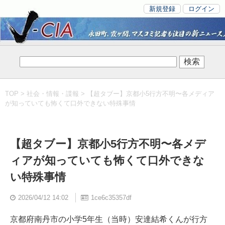
新規登録
ログイン
TOP
>
社会・情報・諜報
> 【超タブー】京都小5行方不明〜各メディア
が知っていても怖くて口外できない特殊事情
【超タブー】京都小5行方不明〜各メデ
ィアが知っていても怖くて口外できな
い特殊事情
2026/04/12 14:02
1ce6c35357df
京都府南丹市の小学5年生（当時）安達結希くんが行方