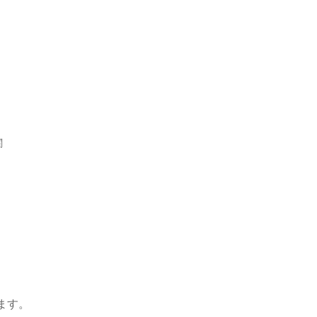
関
ます。