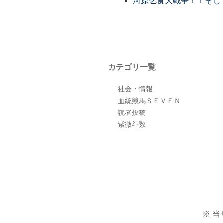
河原乞食大戦争！！そし
カテゴリ一覧
社会・情報
血統競馬ＳＥＶＥＮ
読者投稿
紫微斗数
※ 