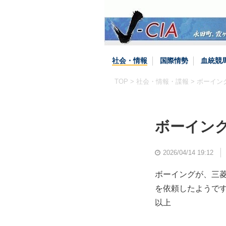
社会・情報
国際情勢
血統競
TOP
>
社会・情報・諜報
> ボーイン
ボーイン
2026/04/14 19:12
ボーイングが、三
を依頼したようで
以上