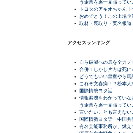
う企業を逐一見張ってい
トヨタのアキオちゃん！
おめでとう！この上場企
取材・裏取り・実名報道
アクセスランキング
自ら破滅への扉を全力ノ
合併！しかし片方は死に
どうでもいい皇室やら馬
これぞ文春病！？松本人
国際情勢ヨタ話
情報漏洩をわかっていな
う企業を逐一見張ってい
言いたいことも言えない
国際情勢ヨタ話 中国共
有名芸能事務所が、燃え