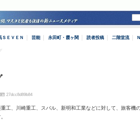
馬ＳＥＶＥＮ
芸能
永田町・霞ヶ関
読者投稿
二階堂流
グ
グ
27dcc8d89b84
菱重工、川崎重工、スバル、新明和工業などに対して、旅客機
す。