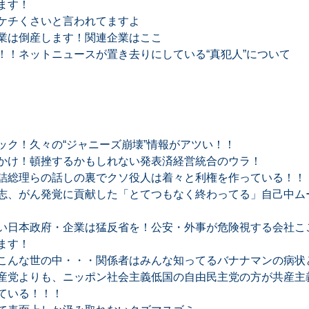
ます！
ケチくさいと言われてますよ
業は倒産します！関連企業はここ
！！ネットニュースが置き去りにしている“真犯人”について
ック！久々の“ジャニーズ崩壊”情報がアツい！！
かけ！頓挫するかもしれない発表済経営統合のウラ！
詰総理らの話しの裏でクソ役人は着々と利権を作っている！！
志、がん発覚に貢献した「とてつもなく終わってる」自己中ム
い日本政府・企業は猛反省を！公安・外事が危険視する会社ここ
ます！
こんな世の中・・・関係者はみんな知ってるバナナマンの病状
産党よりも、ニッポン社会主義低国の自由民主党の方が共産主
ている！！！