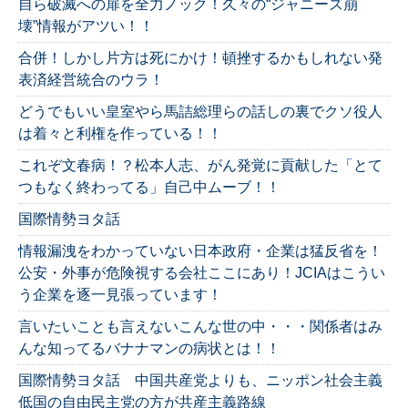
自ら破滅への扉を全力ノック！久々の“ジャニーズ崩
壊”情報がアツい！！
合併！しかし片方は死にかけ！頓挫するかもしれない発
表済経営統合のウラ！
どうでもいい皇室やら馬詰総理らの話しの裏でクソ役人
は着々と利権を作っている！！
これぞ文春病！？松本人志、がん発覚に貢献した「とて
つもなく終わってる」自己中ムーブ！！
国際情勢ヨタ話
情報漏洩をわかっていない日本政府・企業は猛反省を！
公安・外事が危険視する会社ここにあり！JCIAはこうい
う企業を逐一見張っています！
言いたいことも言えないこんな世の中・・・関係者はみ
んな知ってるバナナマンの病状とは！！
国際情勢ヨタ話 中国共産党よりも、ニッポン社会主義
低国の自由民主党の方が共産主義路線