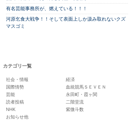
有名芸能事務所が、燃えている！！！
河原乞食大戦争！！そして表面上しか汲み取れないクズ
マスゴミ
カテゴリ一覧
社会・情報
経済
国際情勢
血統競馬ＳＥＶＥＮ
芸能
永田町・霞ヶ関
読者投稿
二階堂流
NHK
紫微斗数
お知らせ他