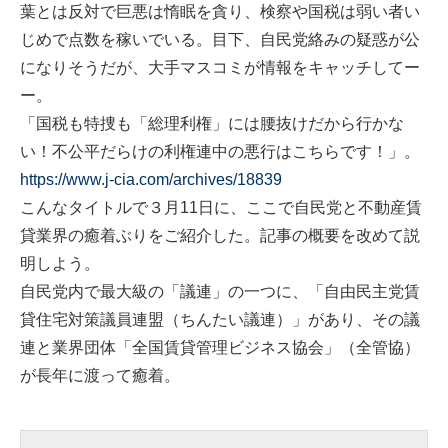
葉とは反対で巨悪は惰眠を貪り、検察や国税は弱い者い
じめで点数を稼いでいる。目下、自民党絡みの疑惑が公
になりそうだが、大手マスコミが情報をキャッチしてー
ー。
「国税も特捜も「総理利権」には腰抜けだから行かな
い！不公平だらけの利権連中の悪行はこちらです！」。
https://www.j-cia.com/archives/18839
こんなタイトルで３月11日に、ここで自民党と不動産賃
貸業界の癒着ぶりをご紹介した。記事の概要を改めて説
明しよう。
自民党内で最大級の「議連」の一つに、「自由民主党賃
貸住宅対策議員連盟（ちんたい議連）」があり、その議
連と業界団体「全国賃貸管理ビジネス協会」（全管協）
が長年に渡って癒着。