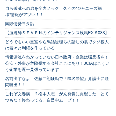
自ら破滅への扉を全力ノック！久々の“ジャニーズ崩
壊”情報がアツい！！
国際情勢ヨタ話
【血統師ＳＥＶＥＮのインテリジェンス競馬EX＃033】
どうでもいい皇室やら馬詰総理らの話しの裏でクソ役人
は着々と利権を作っている！！
情報漏洩をわかっていない日本政府・企業は猛反省を！
公安・外事が危険視する会社ここにあり！JCIAはこうい
う企業を逐一見張っています！
名前出すなよ！佐藤二朗騒動で「匿名希望」弁護士に疑
問噴出！！
これぞ文春病！？松本人志、がん発覚に貢献した「とて
つもなく終わってる」自己中ムーブ！！