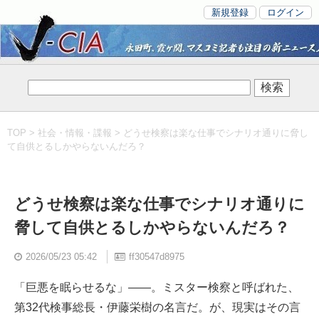
新規登録
ログイン
TOP
>
社会・情報・諜報
> どうせ検察は楽な仕事でシナリオ通りに脅し
て自供とるしかやらないんだろ？
どうせ検察は楽な仕事でシナリオ通りに
脅して自供とるしかやらないんだろ？
2026/05/23 05:42
ff30547d8975
「巨悪を眠らせるな」――。ミスター検察と呼ばれた、
第32代検事総長・伊藤栄樹の名言だ。が、現実はその言