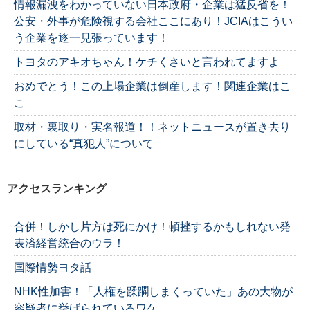
情報漏洩をわかっていない日本政府・企業は猛反省を！
公安・外事が危険視する会社ここにあり！JCIAはこうい
う企業を逐一見張っています！
トヨタのアキオちゃん！ケチくさいと言われてますよ
おめでとう！この上場企業は倒産します！関連企業はこ
こ
取材・裏取り・実名報道！！ネットニュースが置き去り
にしている“真犯人”について
アクセスランキング
合併！しかし片方は死にかけ！頓挫するかもしれない発
表済経営統合のウラ！
国際情勢ヨタ話
NHK性加害！「人権を蹂躙しまくっていた」あの大物が
容疑者に挙げられているワケ