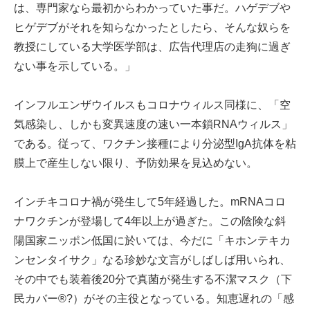
は、専門家なら最初からわかっていた事だ。ハゲデブや
ヒゲデブがそれを知らなかったとしたら、そんな奴らを
教授にしている大学医学部は、広告代理店の走狗に過ぎ
ない事を示している。」
インフルエンザウイルスもコロナウィルス同様に、「空
気感染し、しかも変異速度の速い一本鎖RNAウィルス」
である。従って、ワクチン接種により分泌型IgA抗体を粘
膜上で産生しない限り、予防効果を見込めない。
インチキコロナ禍が発生して5年経過した。mRNAコロ
ナワクチンが登場して4年以上が過ぎた。この陰険な斜
陽国家ニッポン低国に於いては、今だに「キホンテキカ
ンセンタイサク」なる珍妙な文言がしばしば用いられ、
その中でも装着後20分で真菌が発生する不潔マスク（下
民カバー®?）がその主役となっている。知恵遅れの「感