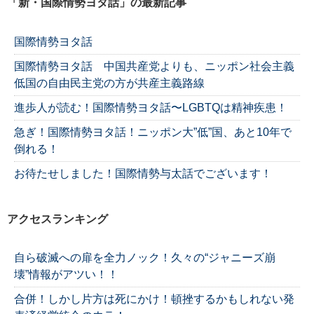
「新・国際情勢ヨタ話」の最新記事
国際情勢ヨタ話
国際情勢ヨタ話 中国共産党よりも、ニッポン社会主義
低国の自由民主党の方が共産主義路線
進歩人が読む！国際情勢ヨタ話〜LGBTQは精神疾患！
急ぎ！国際情勢ヨタ話！ニッポン大”低”国、あと10年で
倒れる！
お待たせしました！国際情勢与太話でございます！
アクセスランキング
自ら破滅への扉を全力ノック！久々の“ジャニーズ崩
壊”情報がアツい！！
合併！しかし片方は死にかけ！頓挫するかもしれない発