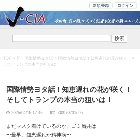
新規登録
ログイン
TOP
>
新・国際情勢ヨタ話
> 国際情勢ヨタ話！知恵遅れの花が咲く！そ
してトランプの本当の狙いは！
国際情勢ヨタ話！知恵遅れの花が咲く！
そしてトランプの本当の狙いは！
2025/04/15 17:45
e00970731d9a
まだマスク着けているのか、ゴミ屑共は
〜最早、知恵遅れか精神病〜