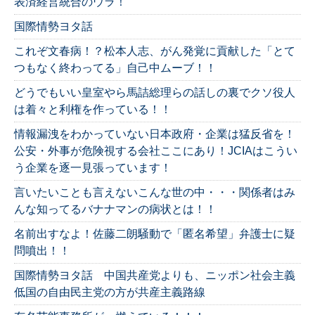
表済経営統合のウラ！
国際情勢ヨタ話
これぞ文春病！？松本人志、がん発覚に貢献した「とて
つもなく終わってる」自己中ムーブ！！
どうでもいい皇室やら馬詰総理らの話しの裏でクソ役人
は着々と利権を作っている！！
情報漏洩をわかっていない日本政府・企業は猛反省を！
公安・外事が危険視する会社ここにあり！JCIAはこうい
う企業を逐一見張っています！
言いたいことも言えないこんな世の中・・・関係者はみ
んな知ってるバナナマンの病状とは！！
名前出すなよ！佐藤二朗騒動で「匿名希望」弁護士に疑
問噴出！！
国際情勢ヨタ話 中国共産党よりも、ニッポン社会主義
低国の自由民主党の方が共産主義路線