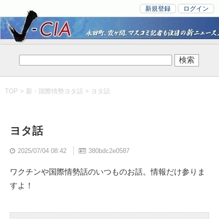
新規登録
ログイン
TOP
>
新・国際情勢ヨタ話
> ヨタ話
ヨタ話
2025/07/04 08:42
380bdc2e0587
ワクチンや国際情勢話のいつものお話。情報だけ参りま
すよ！