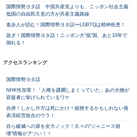
国際情勢ヨタ話 中国共産党よりも、ニッポン社会主義
低国の自由民主党の方が共産主義路線
進歩人が読む！国際情勢ヨタ話〜LGBTQは精神疾患！
急ぎ！国際情勢ヨタ話！ニッポン大”低”国、あと10年で
倒れる！
アクセスランキング
国際情勢ヨタ話
NHK性加害！「人権を蹂躙しまくっていた」あの大物が
容疑者に挙げられているワケ
合併！しかし片方は死にかけ！頓挫するかもしれない発
表済経営統合のウラ！
自ら破滅への扉を全力ノック！久々の“ジャニーズ崩
壊”情報がアツい！！