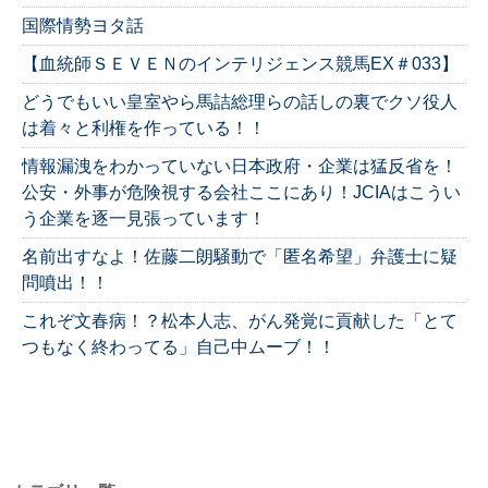
国際情勢ヨタ話
【血統師ＳＥＶＥＮのインテリジェンス競馬EX＃033】
どうでもいい皇室やら馬詰総理らの話しの裏でクソ役人
は着々と利権を作っている！！
情報漏洩をわかっていない日本政府・企業は猛反省を！
公安・外事が危険視する会社ここにあり！JCIAはこうい
う企業を逐一見張っています！
名前出すなよ！佐藤二朗騒動で「匿名希望」弁護士に疑
問噴出！！
これぞ文春病！？松本人志、がん発覚に貢献した「とて
つもなく終わってる」自己中ムーブ！！