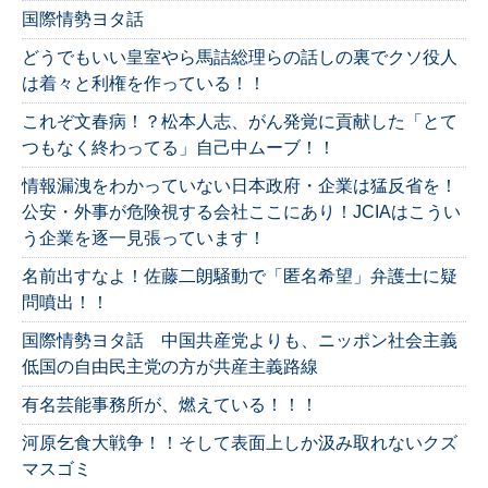
国際情勢ヨタ話
どうでもいい皇室やら馬詰総理らの話しの裏でクソ役人
は着々と利権を作っている！！
これぞ文春病！？松本人志、がん発覚に貢献した「とて
つもなく終わってる」自己中ムーブ！！
情報漏洩をわかっていない日本政府・企業は猛反省を！
公安・外事が危険視する会社ここにあり！JCIAはこうい
う企業を逐一見張っています！
名前出すなよ！佐藤二朗騒動で「匿名希望」弁護士に疑
問噴出！！
国際情勢ヨタ話 中国共産党よりも、ニッポン社会主義
低国の自由民主党の方が共産主義路線
有名芸能事務所が、燃えている！！！
河原乞食大戦争！！そして表面上しか汲み取れないクズ
マスゴミ