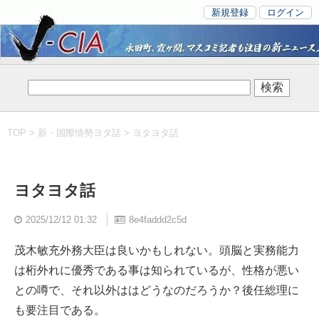
新規登録
ログイン
TOP
>
新・国際情勢ヨタ話
> ヨタヨタ話
ヨタヨタ話
2025/12/12 01:32
8e4faddd2c5d
茂木敏充外務大臣は良いかもしれない。頭脳と実務能力
は桁外れに優秀である事は知られているが、性格が悪い
との噂で、それ以外ははどうなのだろうか？後任総理に
も要注目である。