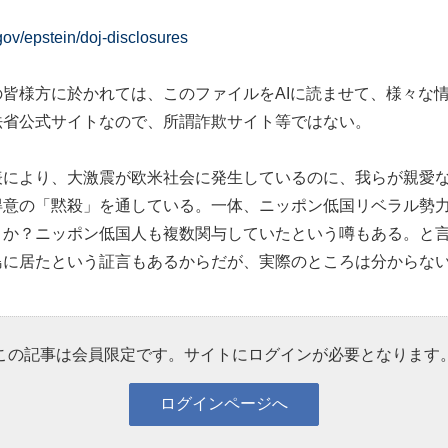
gov/epstein/doj-disclosures
皆様方に於かれては、このファイルをAIに読ませて、様々な
法省公式サイトなので、所謂詐欺サイト等ではない。
表により、大激震が欧米社会に発生しているのに、我らが親愛
得意の「黙殺」を通している。一体、ニッポン低国リベラル勢
うか？ニッポン低国人も複数関与していたという噂もある。と
島に居たという証言もあるからだが、実際のところは分からな
この記事は会員限定です。サイトにログインが必要となります