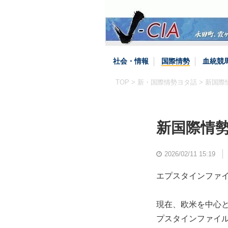
社会・情報
国際情勢
血統競
TOP
>
新・国際情勢ヨタ話
> 新国際
新国際情
2026/02/11 15:19
エプスタインファ
現在、欧米を中心
プスタインファイ