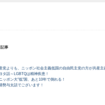
新記事
産党よりも、ニッポン社会主義低国の自由民主党の方が共産主
タ話～LGBTQは精神疾患！
ッポン大”低”国、あと10年で倒れる！
情勢与太話でございます！