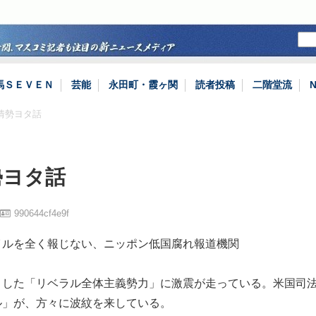
馬ＳＥＶＥＮ
芸能
永田町・霞ヶ関
読者投稿
二階堂流
情勢ヨタ話
勢ヨタ話
990644cf4e9f
イルを全く報じない、ニッポン低国腐れ報道機関
とした「リベラル全体主義勢力」に激震が走っている。米国司
ル」が、方々に波紋を来している。