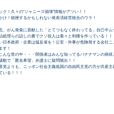
ック！久々の“ジャニーズ崩壊”情報がアツい！！
かけ！頓挫するかもしれない発表済経営統合のウラ！
志、がん発覚に貢献した「とてつもなく終わってる」自己中ム
詰総理らの話しの裏でクソ役人は着々と利権を作っている！！
い日本政府・企業は猛反省を！公安・外事が危険視する会社ここ
ます！
こんな世の中・・・関係者はみんな知ってるバナナマンの病状
騒動で「匿名希望」弁護士に疑問噴出！！
産党よりも、ニッポン社会主義低国の自由民主党の方が共産主
ている！！！