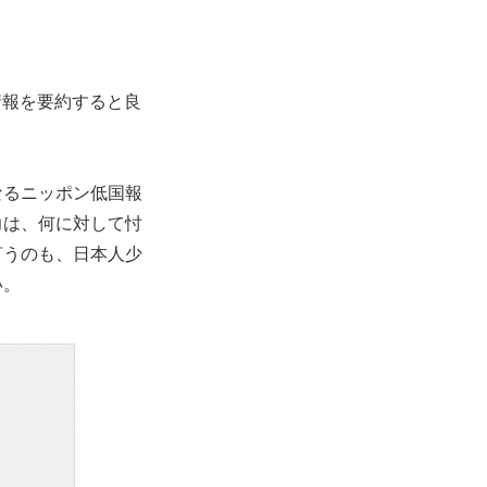
情報を要約すると良
なるニッポン低国報
力は、何に対して忖
言うのも、日本人少
い。
。