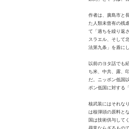
作者は、廣島市と
た人類未曾有の残
て「過ちを繰り返
スラエル、そして
法第九条」を盾に
以前のヨタ話でも紹介
ち米、中共、露、
だ。ニッポン低国
ポン低国に対する
核武装にはそれな
は核弾頭の原料と
国は技術供与して
尋常ならざるもの