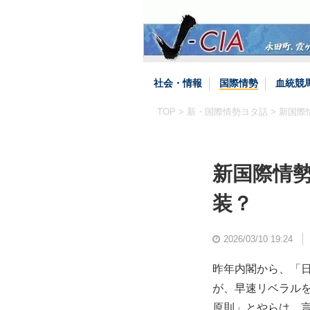
社会・情報
国際情勢
血統競
TOP
>
新・国際情勢ヨタ話
> 新国
新国際情
装？
2026/03/10 19:24
昨年内閣から、「
が、早速リベラル
原則」とやらは、