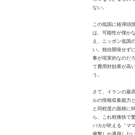
ない。
この低国に核弾頭
は、可能性が僅か
え、ニッポン低国
い。独自開発せず
事が現実的なのだ
て費用対効果が高
う。
さて、イランの最
ルの情報収集能力
と同程度の面積に8
ら、これ程痛快で
バカが吠える「マ
爆撃しか通用しな