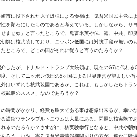
長崎市に投下された原子爆弾による惨禍は、鬼畜米国民主党に
虐性を顕わにしたものであると考えている。しかしながら、サ
させませぬ」と言ったところで、鬼畜米英や仏、露、中共、印
北朝鮮は核武装しており、ニッポン低国には対抗手段が無いの
したところで、どこの国がそれに従うと言うのだろうか？
したが、ドナルド・トランプ大統領は、現在のG7に代わるCore5
印度、そしてニッポン低国の5ヶ国による世界運営が望ましい旨
以外はいずれも核武装国であるが、これは、もしかしたらトラ
「核武装のススメ」なのであろうか？
りの時間がかかり、経費も膨大である事は想像出来るが、幸い
なる濃縮ウランやプルトニウムは大量にある。問題は核実験で
くれるのだろうか？さすがに、核実験挙行となると、中共や朝
であろう。いや、寧ろ鬼畜米英情報機関辺りの方が、遙かに陰