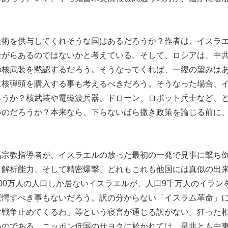
技術を供与してくれそうな国はあるだろうか？作者は、イスラ
ながらあるのではないかと考えている。そして、ロシアは、中
の核武装を黙認するだろう。そうなってくれば、一縷の望みは
に核弾頭を購入する事も考えるべきだろう。そうなった場合、
ろうか？核武装や電磁波兵器、ドローン、ロボット兵士など、
いのだろうか？本来なら、下らないばら撒き政策を論じる前に
高宗教指導者が、イスラエルの放った最初の一発で見事に撃ち
と解析能力、そして精密爆撃、どれもこれも他国には真似の出
00万人の人口しか居ないイスラエルが、人口9千万人のイラン
驚愕すべき事もないだろう。訳の分からない「イスラム革命」
マ戦争止めてくるわ」等という寝言が通じる訳がない。狂った
いのである。ニッポン低国のサヨクに於かれては、是非とも中