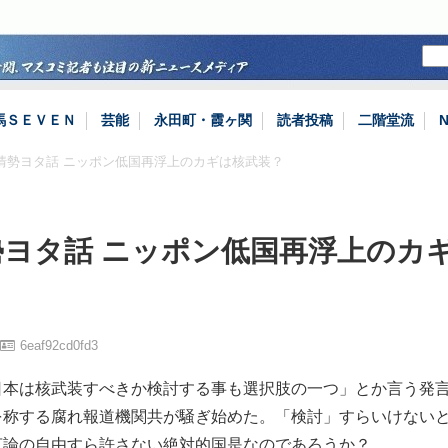
馬ＳＥＶＥＮ
芸能
永田町・霞ヶ関
読者投稿
二階堂流
際情勢ヨタ話 ニッポン低国再浮上のカギは核武装？
勢ヨタ話 ニッポン低国再浮上のカ
6eaf92cd0fd3
日本は核武装すべきか検討する事も選択肢の一つ」とか言う発
を称する腐れ報道機関共が騒ぎ始めた。「検討」すらいけない
言論の自由すら許さない絶対的国是なのであろうか？