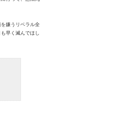
領を嫌うリベラル全
日も早く滅んでほし
。