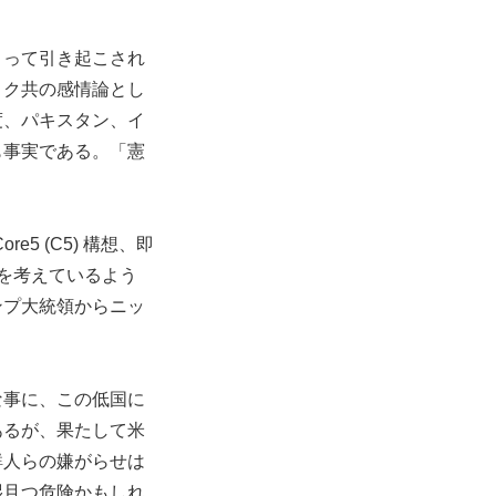
よって引き起こされ
ヨク共の感情論とし
度、パキスタン、イ
も事実である。「憲
 (C5) 構想、即
を考えているよう
ンプ大統領からニッ
な事に、この低国に
あるが、果たして米
鮮人らの嫌がらせは
湿且つ危険かもしれ