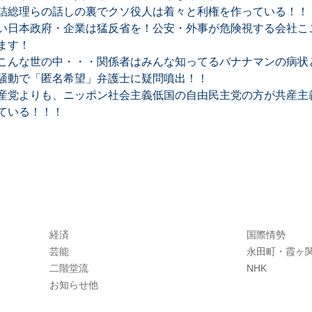
詰総理らの話しの裏でクソ役人は着々と利権を作っている！！
い日本政府・企業は猛反省を！公安・外事が危険視する会社ここ
ます！
こんな世の中・・・関係者はみんな知ってるバナナマンの病状
騒動で「匿名希望」弁護士に疑問噴出！！
産党よりも、ニッポン社会主義低国の自由民主党の方が共産主
ている！！！
経済
国際情勢
芸能
永田町・霞ヶ
二階堂流
NHK
お知らせ他