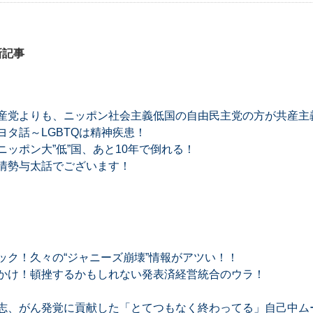
新記事
産党よりも、ニッポン社会主義低国の自由民主党の方が共産主
タ話～LGBTQは精神疾患！
ッポン大”低”国、あと10年で倒れる！
情勢与太話でございます！
ック！久々の“ジャニーズ崩壊”情報がアツい！！
かけ！頓挫するかもしれない発表済経営統合のウラ！
志、がん発覚に貢献した「とてつもなく終わってる」自己中ム