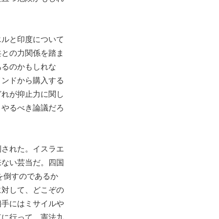
エルと印度について
共との力関係を踏ま
あるのかもしれな
インドから購入する
どれが抑止力に関し
、やるべき論議だろ
倒された。イスラエ
来ない芸当だ。四国
を倒すのであるか
に対して、どこぞの
相手にはミサイルや
東に行って、憲法九