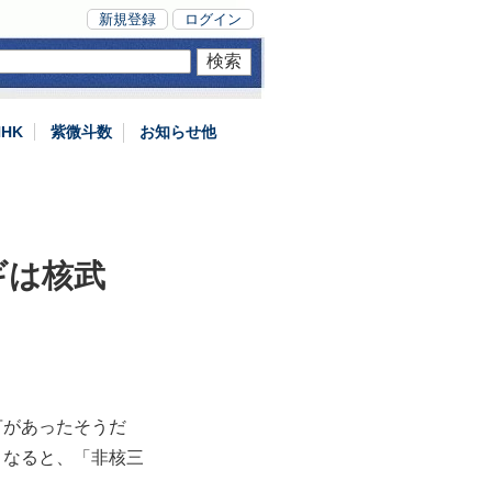
新規登録
ログイン
NHK
紫微斗数
お知らせ他
ギは核武
言があったそうだ
となると、「非核三