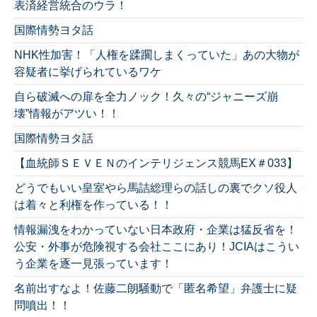
表済経営統合のウラ！
国際情勢ヨタ話
NHK性加害！「人権を蹂躙しまくっていた」あの大物が
容疑者に挙げられているワケ
自ら破滅への扉を全力ノック！久々の“ジャニーズ崩
壊”情報がアツい！！
国際情勢ヨタ話
【血統師ＳＥＶＥＮのインテリジェンス競馬EX＃033】
どうでもいい皇室やら馬詰総理らの話しの裏でクソ役人
は着々と利権を作っている！！
情報漏洩をわかっていない日本政府・企業は猛反省を！
公安・外事が危険視する会社ここにあり！JCIAはこうい
う企業を逐一見張っています！
名前出すなよ！佐藤二朗騒動で「匿名希望」弁護士に疑
問噴出！！