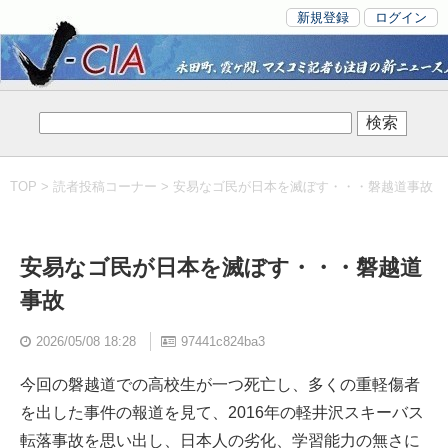
新規登録
ログイン
TOP
>
読者投稿コーナー
> 安易なゴ民が日本を滅ぼす・・・磐越道事故
安易なゴ民が日本を滅ぼす・・・磐越道
事故
2026/05/08 18:28
97441c824ba3
今回の磐越道での高校生が一つ死亡し、多くの重軽傷者
を出した事件の報道を見て、2016年の軽井沢スキーバス
転落事故を思い出し、日本人の劣化、学習能力の無さに