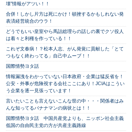
壊”情報がアツい！！
合併！しかし片方は死にかけ！頓挫するかもしれない発
表済経営統合のウラ！
どうでもいい皇室やら馬詰総理らの話しの裏でクソ役人
は着々と利権を作っている！！
これぞ文春病！？松本人志、がん発覚に貢献した「とて
つもなく終わってる」自己中ムーブ！！
国際情勢ヨタ話
情報漏洩をわかっていない日本政府・企業は猛反省を！
公安・外事が危険視する会社ここにあり！JCIAはこうい
う企業を逐一見張っています！
言いたいことも言えないこんな世の中・・・関係者はみ
んな知ってるバナナマンの病状とは！！
国際情勢ヨタ話 中国共産党よりも、ニッポン社会主義
低国の自由民主党の方が共産主義路線