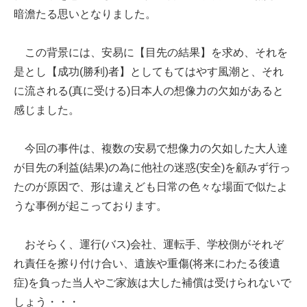
暗澹たる思いとなりました。
この背景には、安易に【目先の結果】を求め、それを
是とし【成功(勝利)者】としてもてはやす風潮と、それ
に流される(真に受ける)日本人の想像力の欠如があると
感じました。
今回の事件は、複数の安易で想像力の欠如した大人達
が目先の利益(結果)の為に他社の迷惑(安全)を顧みず行っ
たのが原因で、形は違えども日常の色々な場面で似たよ
うな事例が起こっております。
おそらく、運行(バス)会社、運転手、学校側がそれぞ
れ責任を擦り付け合い、遺族や重傷(将来にわたる後遺
症)を負った当人やご家族は大した補償は受けられないで
しょう・・・