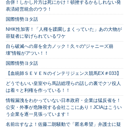
合併！しかし片方は死にかけ！頓挫するかもしれない発
表済経営統合のウラ！
国際情勢ヨタ話
NHK性加害！「人権を蹂躙しまくっていた」あの大物が
容疑者に挙げられているワケ
自ら破滅への扉を全力ノック！久々の“ジャニーズ崩
壊”情報がアツい！！
国際情勢ヨタ話
【血統師ＳＥＶＥＮのインテリジェンス競馬EX＃033】
どうでもいい皇室やら馬詰総理らの話しの裏でクソ役人
は着々と利権を作っている！！
情報漏洩をわかっていない日本政府・企業は猛反省を！
公安・外事が危険視する会社ここにあり！JCIAはこうい
う企業を逐一見張っています！
名前出すなよ！佐藤二朗騒動で「匿名希望」弁護士に疑