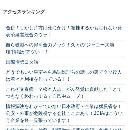
アクセスランキング
合併！しかし片方は死にかけ！頓挫するかもしれない発
表済経営統合のウラ！
自ら破滅への扉を全力ノック！久々の“ジャニーズ崩
壊”情報がアツい！！
国際情勢ヨタ話
どうでもいい皇室やら馬詰総理らの話しの裏でクソ役人
は着々と利権を作っている！！
これぞ文春病！？松本人志、がん発覚に貢献した「とて
つもなく終わってる」自己中ムーブ！！
情報漏洩をわかっていない日本政府・企業は猛反省を！
公安・外事が危険視する会社ここにあり！JCIAはこうい
う企業を逐一見張っています！