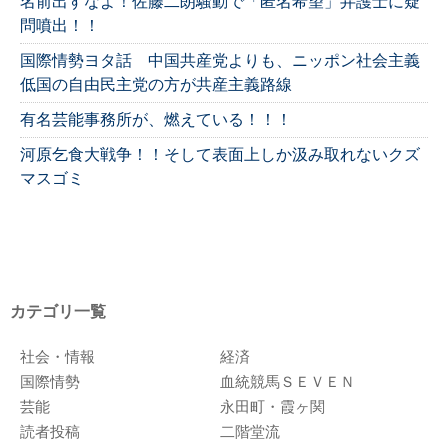
名前出すなよ！佐藤二朗騒動で「匿名希望」弁護士に疑
問噴出！！
国際情勢ヨタ話 中国共産党よりも、ニッポン社会主義
低国の自由民主党の方が共産主義路線
有名芸能事務所が、燃えている！！！
河原乞食大戦争！！そして表面上しか汲み取れないクズ
マスゴミ
カテゴリ一覧
社会・情報
経済
国際情勢
血統競馬ＳＥＶＥＮ
芸能
永田町・霞ヶ関
読者投稿
二階堂流