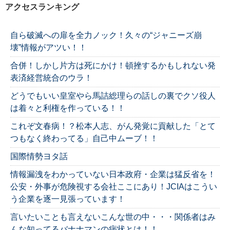
アクセスランキング
自ら破滅への扉を全力ノック！久々の“ジャニーズ崩
壊”情報がアツい！！
合併！しかし片方は死にかけ！頓挫するかもしれない発
表済経営統合のウラ！
どうでもいい皇室やら馬詰総理らの話しの裏でクソ役人
は着々と利権を作っている！！
これぞ文春病！？松本人志、がん発覚に貢献した「とて
つもなく終わってる」自己中ムーブ！！
国際情勢ヨタ話
情報漏洩をわかっていない日本政府・企業は猛反省を！
公安・外事が危険視する会社ここにあり！JCIAはこうい
う企業を逐一見張っています！
言いたいことも言えないこんな世の中・・・関係者はみ
んな知ってるバナナマンの病状とは！！