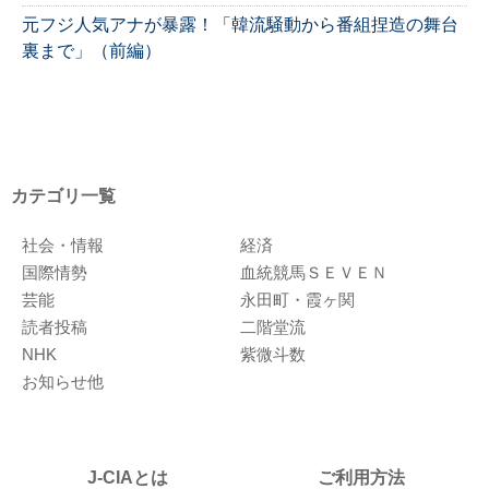
元フジ人気アナが暴露！「韓流騒動から番組捏造の舞台
裏まで」（前編）
カテゴリ一覧
社会・情報
経済
国際情勢
血統競馬ＳＥＶＥＮ
芸能
永田町・霞ヶ関
読者投稿
二階堂流
NHK
紫微斗数
お知らせ他
J-CIAとは
ご利用方法