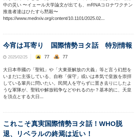
中の災い 〜イェール大学論文が出ても、mRNAコロナワクチン
推進者達はひたすら黙殺〜
https://www.medrxiv.org/content/10.1101/2025.02...
今宵は耳寄り 国際情勢ヨタ話 特別情報
77
77
2025/02/25
大日本帝國の「聖戦」や「大東亜解放の大義」等と言う幻想を
いまだに主張している、自称「保守」或いは本気で皇族を崇拝
している輩共に問いたい。民間人を守らずに置き去りにしたよ
うな軍隊が、聖戦や解放戦争などやれるのか？基本的に、天皇
を頂点とする大日...
これこそ真実国際情勢ヨタ話！WHO脱
退、リベラルの終焉は近い！