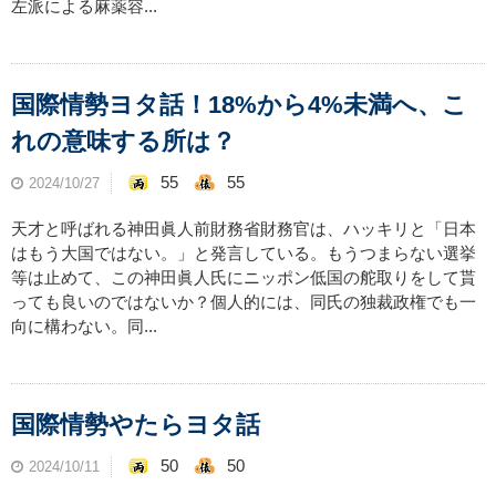
左派による麻薬容...
国際情勢ヨタ話！18%から4%未満へ、こ
れの意味する所は？
55
55
2024/10/27
天才と呼ばれる神田眞人前財務省財務官は、ハッキリと「日本
はもう大国ではない。」と発言している。もうつまらない選挙
等は止めて、この神田眞人氏にニッポン低国の舵取りをして貰
っても良いのではないか？個人的には、同氏の独裁政権でも一
向に構わない。同...
国際情勢やたらヨタ話
50
50
2024/10/11