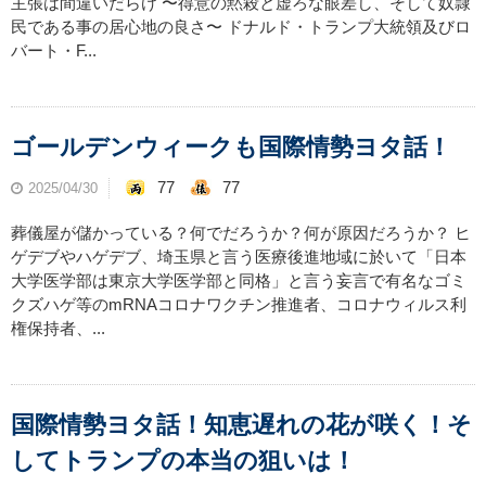
主張は間違いだらけ 〜得意の黙殺と虚ろな眼差し、そして奴隷
民である事の居心地の良さ〜 ドナルド・トランプ大統領及びロ
バート・F...
ゴールデンウィークも国際情勢ヨタ話！
77
77
2025/04/30
葬儀屋が儲かっている？何でだろうか？何が原因だろうか？ ヒ
ゲデブやハゲデブ、埼玉県と言う医療後進地域に於いて「日本
大学医学部は東京大学医学部と同格」と言う妄言で有名なゴミ
クズハゲ等のmRNAコロナワクチン推進者、コロナウィルス利
権保持者、...
国際情勢ヨタ話！知恵遅れの花が咲く！そ
してトランプの本当の狙いは！