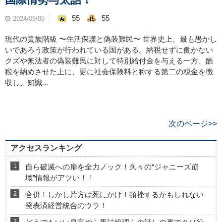
55
55
2024/09/08
現代の貴族階級 〜生活保護と偽装難民〜 世界史上、最も愚かし
いであろう政策が行われている国がある。納税せずに働かない
クズや無法者の偽装難民に対して特別給付金を与える一方、酷
税を納めさせた上に、更に社会保険料と称する第二の税金を徴
収し、知識...
次のページ>>
アクセスランキング
自ら破滅への扉を全力ノック！久々の“ジャニーズ崩
壊”情報がアツい！！
合併！しかし片方は死にかけ！頓挫するかもしれない
発表済経営統合のウラ！