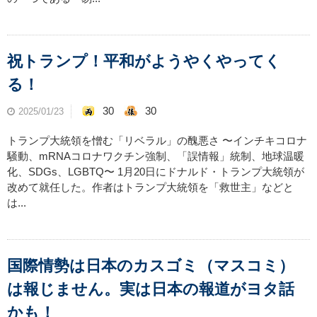
祝トランプ！平和がようやくやってく
る！
30
30
2025/01/23
トランプ大統領を憎む「リベラル」の醜悪さ 〜インチキコロナ
騒動、mRNAコロナワクチン強制、「誤情報」統制、地球温暖
化、SDGs、LGBTQ〜 1月20日にドナルド・トランプ大統領が
改めて就任した。作者はトランプ大統領を「救世主」などと
は...
国際情勢は日本のカスゴミ（マスコミ）
は報じません。実は日本の報道がヨタ話
かも！