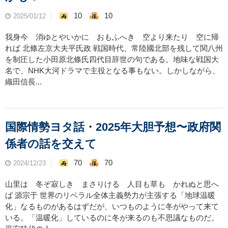
10
10
2025/01/12
我身今 消ゆとやいかに おもふへき 空より来たり 空に帰
れば 北條左京大夫平氏政 戦国時代、常陸國北部を残して関八州
を制圧した小田原北條氏四代目辞世の句である。地味な戦国大
名で、NHK大河ドラマで主役となる事もない。しかしながら、
織田信長...
国際情勢ヨタ話・2025年大胆予想〜政府関
係者の話を交えて
70
70
2024/12/23
山里は 冬ぞ寂しき まさりける 人目も草も かれぬと思へ
ば 源宗于 世界のリベラル全体主義勢力が主張する「地球温暖
化」なるものがあるはずだが、いつものように冬がやって来て
いる。「温暖化」しているのに冬が来るのも不思議なものだ。