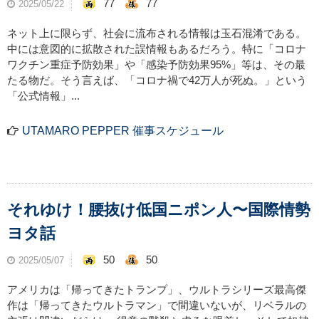
77
77
2025/05/22
ネット上に限らず、社会に流布される情報は玉石混淆である。
中には意図的に拡散された誤情報もあるだろう。特に「コロナ
ワクチン重症予防効果」や「感染予防効果95%」等は、その最
たる物だ。そう言えば、「コロナ禍で42万人が死ぬ。」という
「公式情報」...
UTAMARO PEPPER 催事スケジュール
それゆけ！腰抜け低国ニポン人〜国際情勢
ヨタ話
50
50
2025/05/07
アメリカは「帰ってきたトランプ」、ウルトラシリーズ最高傑
作は「帰ってきたウルトラマン」で間違いないが、リベラルの