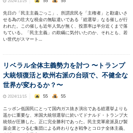
55
55
2024/11/25
先日の「民主主義ごっこ」、所謂庶民を「主権者」と勘違いさ
せる為の壮大な税金の無駄遣いである「総選挙」なる催しが行
われた。この催しも近年人気が無く、投票率は半分近くまで落
ちている。「民主主義」の欺瞞に気付いたのか、それとも、若
い世代がスマート...
リベラル全体主義勢力を討つ 〜トランプ
大統領復活と欧州右派の台頭で、不健全な
世界が変わるか？〜
55
55
2024/11/15
ニッポン低国民にとって国内ガス抜き演出である総選挙よりも
遥かに重要な、米国大統領選挙に於いてドナルド・トランプ大
統領が圧勝した。正に完全勝利であった。民主党軍産派及び製
薬企業とつるむ集団による終わりなき戦争とコロナ全体主義、