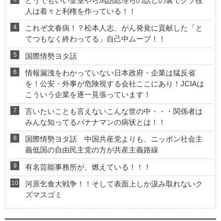
どうでもいい皇室やら馬詰総理らの話しの裏でクソ役
人は着々と利権を作っている！！
これぞ文春病！？松本人志、がん発覚に貢献した「と
てつもなく終わってる」自己中ムーブ！！
国際情勢ヨタ話
情報漏洩をわかっていない日本政府・企業は猛反省
を！公安・外事が危険視する会社ここにあり！JCIAは
こういう企業を逐一見張っています！
言いたいことも言えないこんな世の中・・・関係者は
みんな知ってるバナナマンの病状とは！！
国際情勢ヨタ話 中国共産党よりも、ニッポン社会主
義低国の自由民主党の方が共産主義路線
有名芸能事務所が、燃えている！！！
河原乞食大戦争！！そして表面上しか汲み取れないク
ズマスゴミ