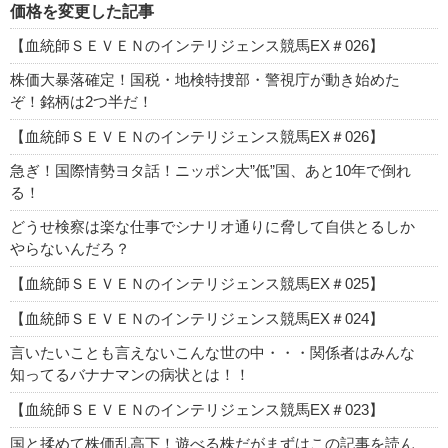
価格を変更した記事
【血統師ＳＥＶＥＮのインテリジェンス競馬EX＃026】
株価大暴落確定！国税・地検特捜部・警視庁が動き始めた
ぞ！銘柄は2つ半だ！
【血統師ＳＥＶＥＮのインテリジェンス競馬EX＃026】
急ぎ！国際情勢ヨタ話！ニッポン大”低”国、あと10年で倒れ
る！
どうせ検察は楽な仕事でシナリオ通りに脅して自供とるしか
やらないんだろ？
【血統師ＳＥＶＥＮのインテリジェンス競馬EX＃025】
【血統師ＳＥＶＥＮのインテリジェンス競馬EX＃024】
言いたいことも言えないこんな世の中・・・関係者はみんな
知ってるバナナマンの病状とは！！
【血統師ＳＥＶＥＮのインテリジェンス競馬EX＃023】
国と揉めて株価乱高下！遊べる株だがまずはこの記事を読ん