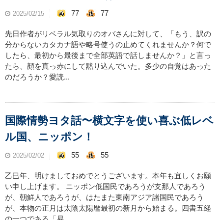
77
77
2025/02/15
先日作者がリベラル気取りのオバさんに対して、「もう、訳の
分からないカタカナ語や略号使うの止めてくれませんか？何で
したら、最初から最後まで全部英語で話しませんか？」と言っ
たら、顔を真っ赤にして黙り込んでいた。多少の自覚はあった
のだろうか？愛読...
国際情勢ヨタ話〜横文字を使い喜ぶ低レベ
ル国、ニッポン！
55
55
2025/02/02
乙巳年、明けましておめでとうございます。本年も宜しくお願
い申し上げます。 ニッポン低国民であろうが支那人であろう
が、朝鮮人であろうが、はたまた東南アジア諸国民であろう
が、本物の正月は太陰太陽暦最初の新月から始まる。四書五経
の一つである「易...