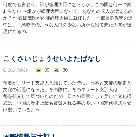
何度でも言おう。誰が総理大臣になろうが、この国は何一つ変
わらない 〜誰かが総理大臣になって、あなたの収入が増えるの
か？〜 石破茂氏が内閣総理大臣に就任した。一部自称保守の連
中は、「鳥取県のような人口の少ない所から出て来た人間が総
理になるの...
こくさいじょうせいよたばなし
30
30
2024/09/21
作者がエリート支那人と話していた時に、日本と支那の歴史と
文化の話題になった。その際に、そのエリート支那人は、「京
都を観光して気づいたのだが、日本の簡素にして美しい文化様
式は、中国の歴史上最も賞賛される事の多い中国宋代様式を受
け継いでいるよう...
国際情勢与太話！