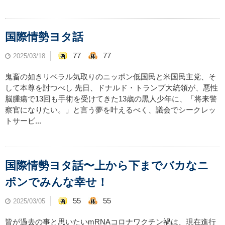
国際情勢ヨタ話
77
77
2025/03/18
鬼畜の如きリベラル気取りのニッポン低国民と米国民主党、そ
して本尊を討つべし 先日、ドナルド・トランプ大統領が、悪性
脳腫瘍で13回も手術を受けてきた13歳の黒人少年に、「将来警
察官になりたい。」と言う夢を叶えるべく、議会でシークレッ
トサービ...
国際情勢ヨタ話〜上から下までバカなニ
ポンでみんな幸せ！
55
55
2025/03/05
皆が過去の事と思いたいmRNAコロナワクチン禍は、現在進行