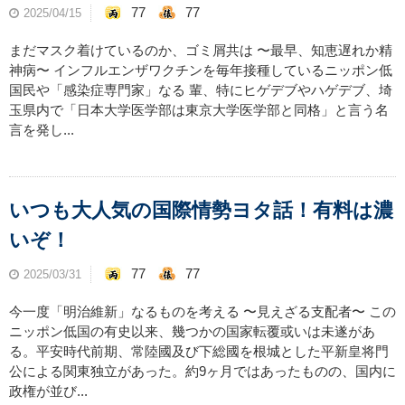
77
77
2025/04/15
まだマスク着けているのか、ゴミ屑共は 〜最早、知恵遅れか精
神病〜 インフルエンザワクチンを毎年接種しているニッポン低
国民や「感染症専門家」なる 輩、特にヒゲデブやハゲデブ、埼
玉県内で「日本大学医学部は東京大学医学部と同格」と言う名
言を発し...
いつも大人気の国際情勢ヨタ話！有料は濃
いぞ！
77
77
2025/03/31
今一度「明治維新」なるものを考える 〜見えざる支配者〜 この
ニッポン低国の有史以来、幾つかの国家転覆或いは未遂があ
る。平安時代前期、常陸國及び下総國を根城とした平新皇将門
公による関東独立があった。約9ヶ月ではあったものの、国内に
政権が並び...